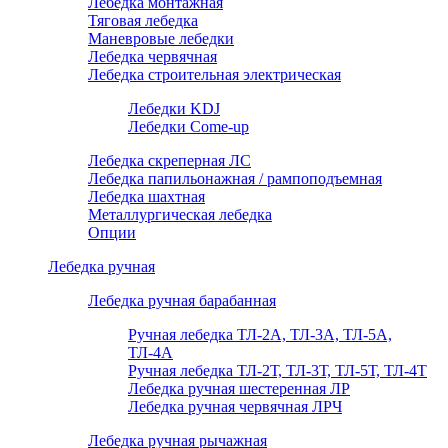
Лебедка монтажная
Тяговая лебедка
Маневровые лебедки
Лебедка червячная
Лебедка строительная электрическая
Лебедки KDJ
Лебедки Come-up
Лебедка скреперная ЛС
Лебедка папильонажная / рампоподъемная
Лебедка шахтная
Металлургическая лебедка
Опции
Лебедка ручная
Лебедка ручная барабанная
Ручная лебедка ТЛ-2А, ТЛ-3А, ТЛ-5А,
ТЛ-4А
Ручная лебедка ТЛ-2Т, ТЛ-3Т, ТЛ-5Т, ТЛ-4Т
Лебедка ручная шестеренная ЛР
Лебедка ручная червячная ЛРЧ
Лебедка ручная рычажная