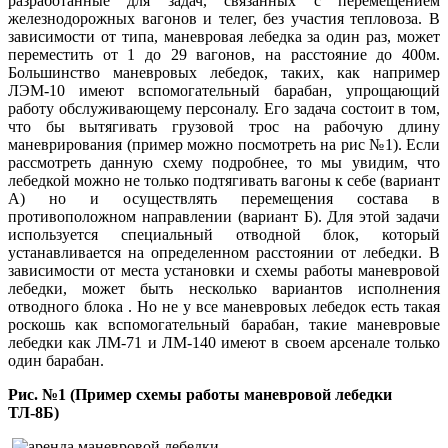
разработанные для задач, связанных с перемещением
железнодорожных вагонов и телег, без участия тепловоза. В
зависимости от типа, маневровая лебедка за один раз, может
переместить от 1 до 29 вагонов, на расстояние до 400м.
Большинство маневровых лебедок, таких, как например
ЛЭМ-10 имеют вспомогательный барабан, упрощающий
работу обслуживающему персоналу. Его задача состоит в том,
что бы вытягивать грузовой трос на рабочую длину
маневрирования (пример можно посмотреть на рис №1). Если
рассмотреть данную схему подробнее, то мы увидим, что
лебедкой можно не только подтягивать вагоны к себе (вариант
А) но и осуществлять перемещения состава в
противоположном направлении (вариант Б). Для этой задачи
используется специальный отводной блок, который
устанавливается на определенном расстоянии от лебедки. В
зависимости от места установки и схемы работы маневровой
лебедки, может быть несколько вариантов исполнения
отводного блока . Но не у все маневровых лебедок есть такая
роскошь как вспомогательный барабан, такие маневровые
лебедки как ЛМ-71 и ЛМ-140 имеют в своем арсенале только
один барабан.
Рис. №1 (Пример схемы работы маневровой лебедки
ТЛ-8Б)