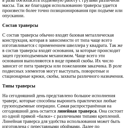
в разы обезопасить подъемную работу с грузами различной
массы. Так же благодаря использованию траверсы удается
произвести более точно позиционирования при подъеме или
опускании.
Состав траверсы
С состав траверсы обычно входят базовая металлическая
конструкция, которая в зависимости от типа чаще всего
изготавливается с применением швеллера у квадрата. Так же
в состав траверсы входят основания, за которые происходит
зацеп грузоподъемным механизмом. Чаще всего эти
основания выполняются в виде прямой скобы. Их число
зависит от пита траверсы или пожеланиям заказчика. В роле
подвесных элементов могут выступать, поворотные и
стационарные крюки, скобы, захваты различного назначения.
Типы траверсы
На сегодняшний день представлено большое исполнения
траверс, которые способны выронить практически любые
грузоподъемные операции. Самая распространённая на
сегодняшний день остается
линейная траверса
. Она состоит
из одной прямой «балки» с различными типами креплений.
Линейная траверса для удобства использования может быть
изготовлена с переставными обоймами. Далее по