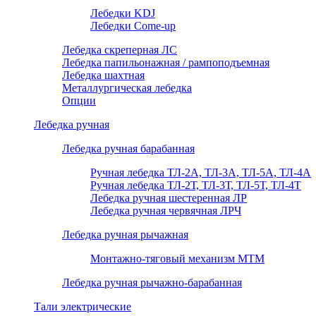
Лебедки KDJ
Лебедки Come-up
Лебедка скреперная ЛС
Лебедка папильонажная / рампоподъемная
Лебедка шахтная
Металлургическая лебедка
Опции
Лебедка ручная
Лебедка ручная барабанная
Ручная лебедка ТЛ-2А, ТЛ-3А, ТЛ-5А, ТЛ-4А
Ручная лебедка ТЛ-2Т, ТЛ-3Т, ТЛ-5Т, ТЛ-4Т
Лебедка ручная шестеренная ЛР
Лебедка ручная червячная ЛРЧ
Лебедка ручная рычажная
Монтажно-тяговый механизм МТМ
Лебедка ручная рычажно-барабанная
Тали электрические