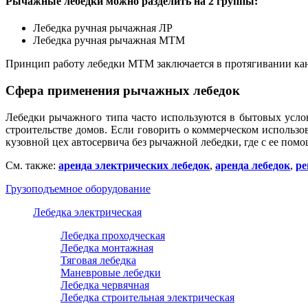
Рычажные лебедки можно разделить на 2 группы:
Лебедка ручная рычажная ЛР
Лебедка ручная рычажная МТМ
Принцип работу лебедки МТМ заключается в протягивании канат
Сфера применения рычажных лебедок
Лебедки рычажного типа часто используются в бытовых усло
строительстве домов. Если говорить о коммерческом использ
кузовной цех автосервича без рычажной лебедки, где с ее по
См. также:
аренда электрических лебедок
,
аренда лебедок
,
ре
Грузоподъемное оборудование
Лебедка электрическая
Лебедка проходческая
Лебедка монтажная
Тяговая лебедка
Маневровые лебедки
Лебедка червячная
Лебедка строительная электрическая