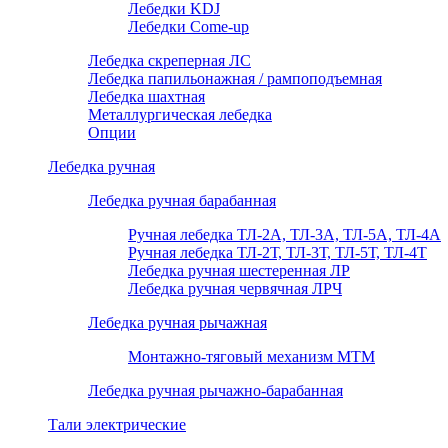
Лебедки KDJ
Лебедки Come-up
Лебедка скреперная ЛС
Лебедка папильонажная / рампоподъемная
Лебедка шахтная
Металлургическая лебедка
Опции
Лебедка ручная
Лебедка ручная барабанная
Ручная лебедка ТЛ-2А, ТЛ-3А, ТЛ-5А, ТЛ-4А
Ручная лебедка ТЛ-2Т, ТЛ-3Т, ТЛ-5Т, ТЛ-4Т
Лебедка ручная шестеренная ЛР
Лебедка ручная червячная ЛРЧ
Лебедка ручная рычажная
Монтажно-тяговый механизм МТМ
Лебедка ручная рычажно-барабанная
Тали электрические