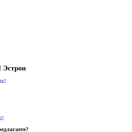
П Эстрон
те?
е?
едлагаете?