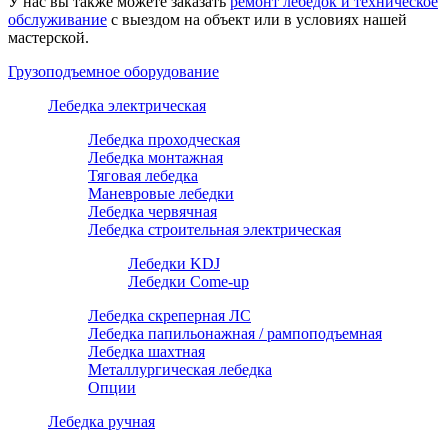
У нас вы также можете заказать
ремонт лебедок и техническое
обслуживание
с выездом на объект или в условиях нашей
мастерской.
Грузоподъемное оборудование
Лебедка электрическая
Лебедка проходческая
Лебедка монтажная
Тяговая лебедка
Маневровые лебедки
Лебедка червячная
Лебедка строительная электрическая
Лебедки KDJ
Лебедки Come-up
Лебедка скреперная ЛС
Лебедка папильонажная / рампоподъемная
Лебедка шахтная
Металлургическая лебедка
Опции
Лебедка ручная