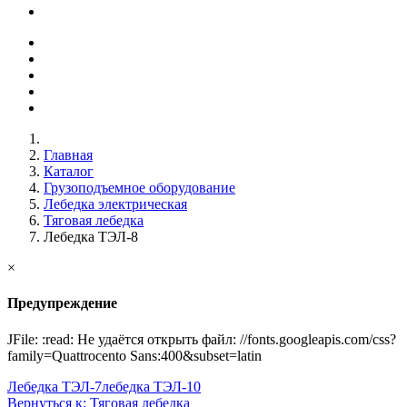
Главная
Каталог
Грузоподъемное оборудование
Лебедка электрическая
Тяговая лебедка
Лебедка ТЭЛ-8
×
Предупреждение
JFile: :read: Не удаётся открыть файл: //fonts.googleapis.com/css?
family=Quattrocento Sans:400&subset=latin
Лебедка ТЭЛ-7
лебедка ТЭЛ-10
Вернуться к: Тяговая лебедка