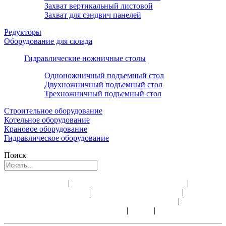
Захват вертикальный листовой
Захват для сэндвич панелей
Редукторы
Оборудование для склада
Гидравлические ножничные столы
Одноножничный подъемный стол
Двухножничный подъемный стол
Трехножничный подъемный стол
Строительное оборудование
Котельное оборудование
Крановое оборудование
Гидравлическое оборудование
Поиск
Аренда лебедки
|
Аренда электрической лебедки
|
Аренда
строительной лебедки
|
Аренда ручных лебедок
|
Доставка
электрических лебедок и всего оборудования
|
Ремонт и
обслуживание лебедок
|
Видео
|
Статьи