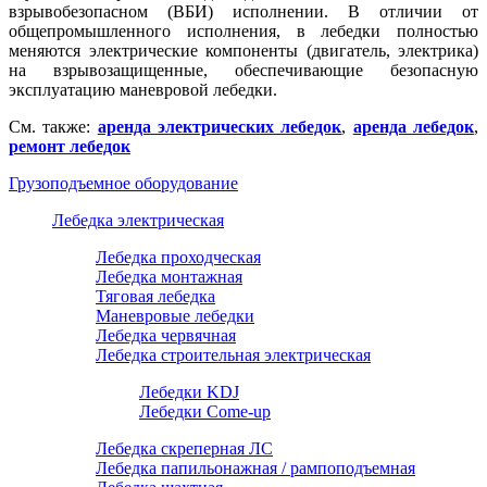
взрывобезопасном (ВБИ) исполнении. В отличии от
общепромышленного исполнения, в лебедки полностью
меняются электрические компоненты (двигатель, электрика)
на взрывозащищенные, обеспечивающие безопасную
эксплуатацию маневровой лебедки.
См. также:
аренда электрических лебедок
,
аренда лебедок
,
ремонт лебедок
Грузоподъемное оборудование
Лебедка электрическая
Лебедка проходческая
Лебедка монтажная
Тяговая лебедка
Маневровые лебедки
Лебедка червячная
Лебедка строительная электрическая
Лебедки KDJ
Лебедки Come-up
Лебедка скреперная ЛС
Лебедка папильонажная / рампоподъемная