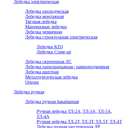
Лебедка электрическая
Лебедка проходческая
Лебедка монтажная
Тяговая лебедка
Маневровые лебедки
Лебедка червячная
Лебедка строительная электрическая
Лебедки KDJ
Лебедки Come-up
Лебедка скреперная ЛС
Лебедка папильонажная / рампоподъемная
Лебедка шахтная
Металлургическая лебедка
Опции
Лебедка ручная
Лебедка ручная барабанная
Ручная лебедка ТЛ-2А, ТЛ-3А, ТЛ-5А,
ТЛ-4А
Ручная лебедка ТЛ-2Т, ТЛ-3Т, ТЛ-5Т, ТЛ-4Т
Лебедка ручная шестеренная ЛР